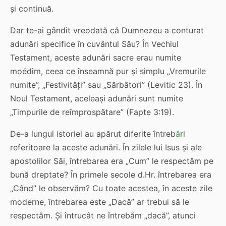
și continuă.
Dar te-ai gândit vreodată că Dumnezeu a conturat
adunări specifice în cuvântul Său? În Vechiul
Testament, aceste adunări sacre erau numite
moédim, ceea ce înseamnă pur și simplu „Vremurile
numite”, „Festivități” sau „Sărbători” (Levitic 23). În
Noul Testament, aceleași adunări sunt numite
„Timpurile de reîmprospătare” (Fapte 3:19).
De-a lungul istoriei au apărut diferite întreb
ă
ri
referitoare la aceste adunări. În zilele lui Isus și ale
apostolilor Săi, întrebarea era „Cum” le respectăm pe
bună dreptate? În primele secole d.Hr. întrebarea era
„Când” le observăm? Cu toate acestea, în aceste zile
moderne, întrebarea este „Dacă” ar trebui să le
respectăm. Și întrucât ne întrebăm „dacă”, atunci