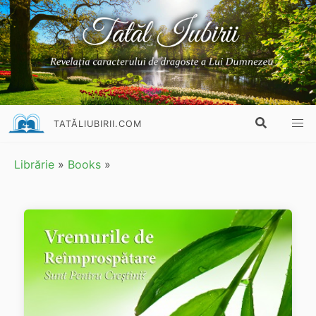
TATĂLIUBIRII.COM
Librărie
»
Books
»