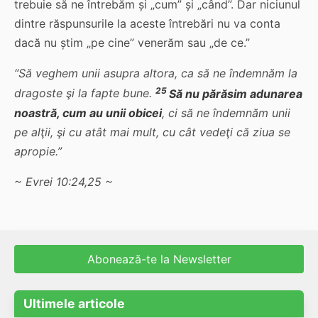
trebuie să ne întrebăm și „cum” și „când”. Dar niciunul
dintre răspunsurile la aceste întrebări nu va conta
dacă nu știm „pe cine” venerăm sau „de ce.”
“
Să veghem unii asupra altora, ca să ne îndemnăm la
25
dragoste şi la fapte bune.
Să nu părăsim adunarea
noastră, cum au unii obicei
, ci să ne îndemnăm unii
pe alţii, şi cu atât mai mult, cu cât vedeţi că ziua se
apropie.”
~ Evrei 10:24,25 ~
Abonează-te la Newsletter
Ultimele articole